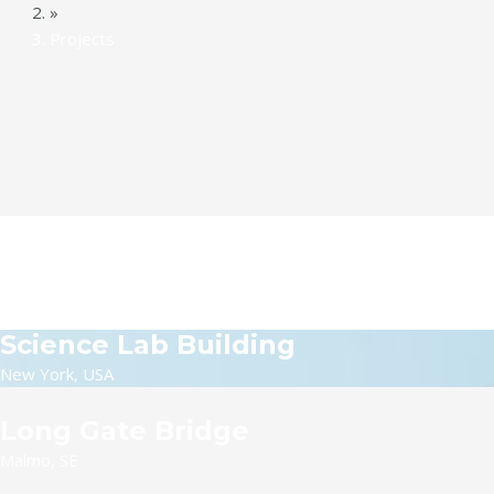
»
Projects
Science Lab Building
New York, USA
Long Gate Bridge
Malmo, SE