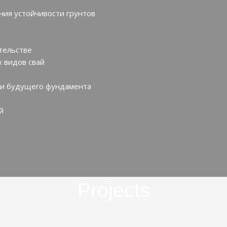
ния устойчивости грунтов
тельстве
 видов свай
ти будущего фундамента
й
Projects