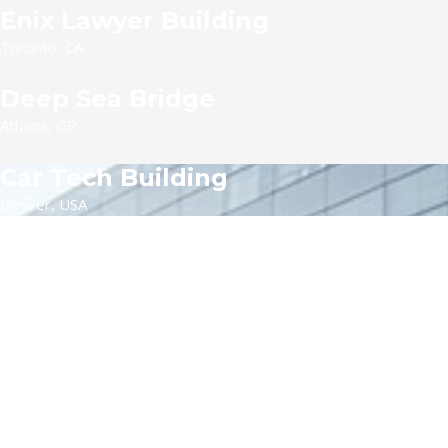
Enix Lawyer Building
Toronto, CA
Deep Sea Bridge
Athens, GR
Car Tech Building
Denver, USA
Nctech Building
Texas, USA
Vax Tech Building
Ontario, CA
Food Lab Building
Athens, GR