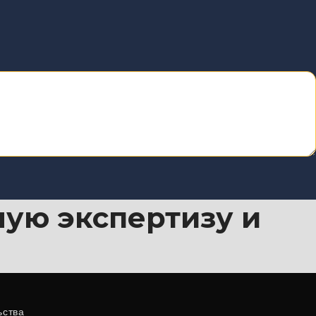
ую экспертизу и
ьства