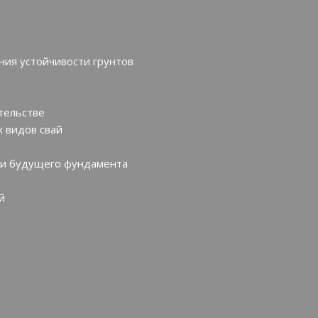
ния устойчивости грунтов
тельстве
 видов свай
ти будущего фундамента
й